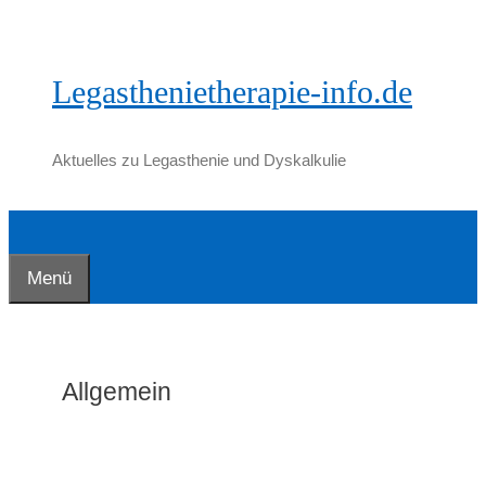
Zum
Inhalt
springen
Legasthenietherapie-info.de
Aktuelles zu Legasthenie und Dyskalkulie
Menü
Allgemein