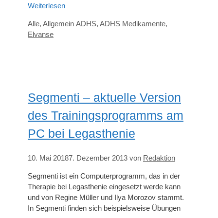
Weiterlesen
Kategorien
Schlagwörter
Alle
,
Allgemein
ADHS
,
ADHS Medikamente
,
Elvanse
Segmenti – aktuelle Version
des Trainingsprogramms am
PC bei Legasthenie
10. Mai 2018
7. Dezember 2013
von
Redaktion
Segmenti ist ein Computerprogramm, das in der
Therapie bei Legasthenie eingesetzt werde kann
und von Regine Müller und Ilya Morozov stammt.
In Segmenti finden sich beispielsweise Übungen