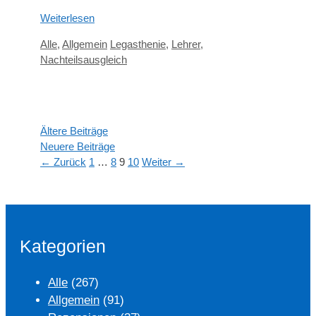
Weiterlesen
Kategorien
Schlagwörter
Alle
,
Allgemein
Legasthenie
,
Lehrer
,
Nachteilsausgleich
Ältere Beiträge
Neuere Beiträge
Seite
Seite
Seite
Seite
←
Zurück
1
…
8
9
10
Weiter
→
Kategorien
Alle
(267)
Allgemein
(91)