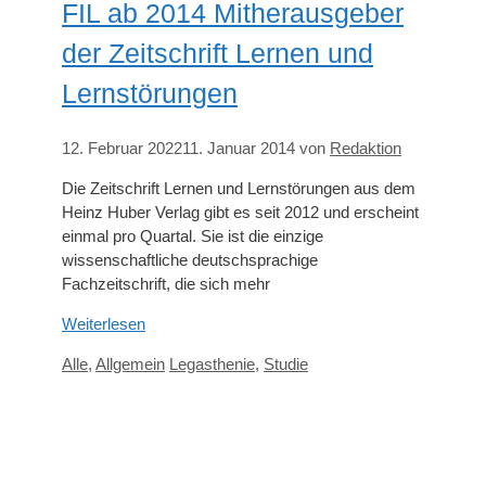
FIL ab 2014 Mitherausgeber
der Zeitschrift Lernen und
Lernstörungen
12. Februar 2022
11. Januar 2014
von
Redaktion
Die Zeitschrift Lernen und Lernstörungen aus dem
Heinz Huber Verlag gibt es seit 2012 und erscheint
einmal pro Quartal. Sie ist die einzige
wissenschaftliche deutschsprachige
Fachzeitschrift, die sich mehr
Weiterlesen
Kategorien
Schlagwörter
Alle
,
Allgemein
Legasthenie
,
Studie