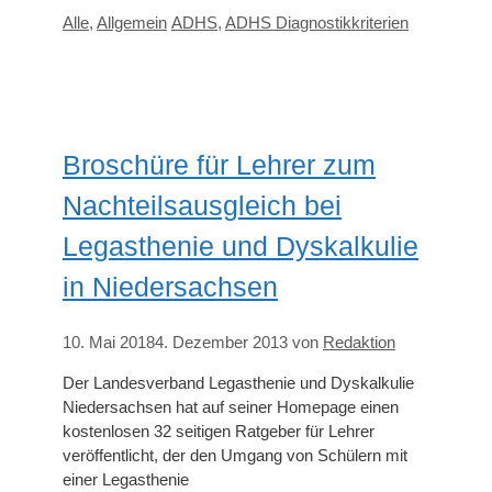
Kategorien
Schlagwörter
Alle
,
Allgemein
ADHS
,
ADHS Diagnostikkriterien
Broschüre für Lehrer zum
Nachteilsausgleich bei
Legasthenie und Dyskalkulie
in Niedersachsen
10. Mai 2018
4. Dezember 2013
von
Redaktion
Der Landesverband Legasthenie und Dyskalkulie
Niedersachsen hat auf seiner Homepage einen
kostenlosen 32 seitigen Ratgeber für Lehrer
veröffentlicht, der den Umgang von Schülern mit
einer Legasthenie