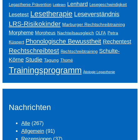
Lenhard
Legasthenie Prävention
Lesegeschwindigkeit
Leitlinien
Lesetherapie
Leseverständnis
Lesetest
LRS-Risikokinder
Marburger Rechtschreibtraining
Morpheme
Morpheus
Nachteilsausgleich
Petra
OLFA
Phonologische Bewusstheit
Rechentest
Küspert
Rechtschreibtest
Schulte-
Rechtschreibtraining
Studie
Körne
Tagung
Thomé
Trainingsprogramm
Ätiologie Legasthenie
Nachrichten
Alle
(267)
Allgemein
(91)
Rezensionen
(37)