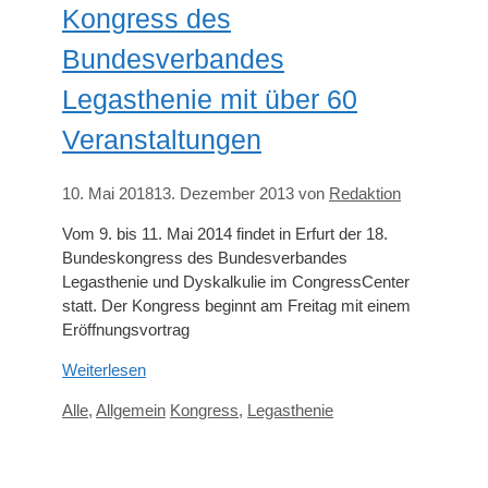
Kongress des
Bundesverbandes
Legasthenie mit über 60
Veranstaltungen
10. Mai 2018
13. Dezember 2013
von
Redaktion
Vom 9. bis 11. Mai 2014 findet in Erfurt der 18.
Bundeskongress des Bundesverbandes
Legasthenie und Dyskalkulie im CongressCenter
statt. Der Kongress beginnt am Freitag mit einem
Eröffnungsvortrag
Weiterlesen
Kategorien
Schlagwörter
Alle
,
Allgemein
Kongress
,
Legasthenie