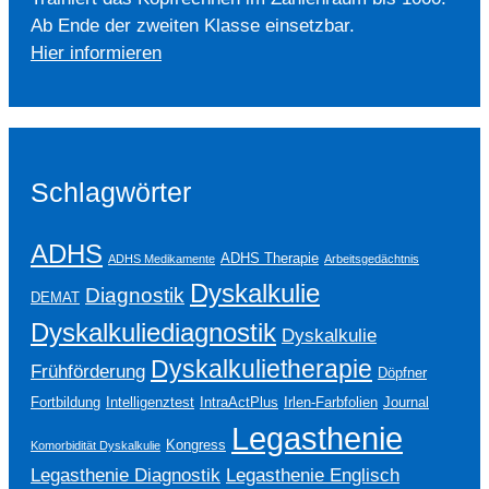
Ab Ende der zweiten Klasse einsetzbar.
Hier informieren
Schlagwörter
ADHS
ADHS Therapie
ADHS Medikamente
Arbeitsgedächtnis
Dyskalkulie
Diagnostik
DEMAT
Dyskalkuliediagnostik
Dyskalkulie
Dyskalkulietherapie
Frühförderung
Döpfner
Fortbildung
Intelligenztest
IntraActPlus
Irlen-Farbfolien
Journal
Legasthenie
Kongress
Komorbidität Dyskalkulie
Legasthenie Englisch
Legasthenie Diagnostik