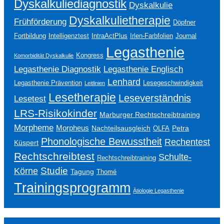
Dyskalkuliediagnostik
Dyskalkulie
Dyskalkulietherapie
Frühförderung
Döpfner
Fortbildung
Intelligenztest
IntraActPlus
Irlen-Farbfolien
Journal
Legasthenie
Kongress
Komorbidität Dyskalkulie
Legasthenie Englisch
Legasthenie Diagnostik
Lenhard
Legasthenie Prävention
Lesegeschwindigkeit
Leitlinien
Lesetherapie
Leseverständnis
Lesetest
LRS-Risikokinder
Marburger Rechtschreibtraining
Morpheme
Morpheus
Nachteilsausgleich
Petra
OLFA
Phonologische Bewusstheit
Rechentest
Küspert
Rechtschreibtest
Schulte-
Rechtschreibtraining
Studie
Körne
Tagung
Thomé
Trainingsprogramm
Ätiologie Legasthenie