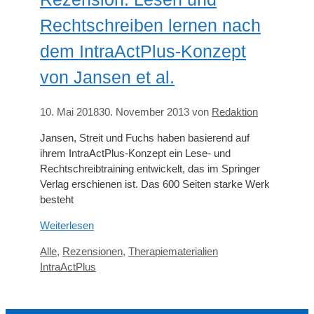
Rechtschreiben lernen nach
dem IntraActPlus-Konzept
von Jansen et al.
10. Mai 2018
30. November 2013
von
Redaktion
Jansen, Streit und Fuchs haben basierend auf
ihrem IntraActPlus-Konzept ein Lese- und
Rechtschreibtraining entwickelt, das im Springer
Verlag erschienen ist. Das 600 Seiten starke Werk
besteht
Weiterlesen
Kategorien
Schlagwörter
Alle
,
Rezensionen
,
Therapiematerialien
IntraActPlus