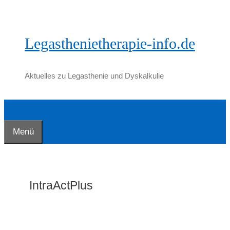
Zum
Inhalt
springen
Legasthenietherapie-info.de
Aktuelles zu Legasthenie und Dyskalkulie
Menü
IntraActPlus