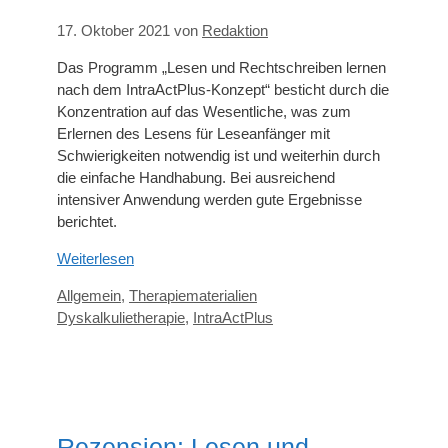
17. Oktober 2021
von
Redaktion
Das Programm „Lesen und Rechtschreiben lernen
nach dem IntraActPlus-Konzept“ besticht durch die
Konzentration auf das Wesentliche, was zum
Erlernen des Lesens für Leseanfänger mit
Schwierigkeiten notwendig ist und weiterhin durch
die einfache Handhabung. Bei ausreichend
intensiver Anwendung werden gute Ergebnisse
berichtet.
Weiterlesen
Kategorien
Schlagwörter
Allgemein
,
Therapiematerialien
Dyskalkulietherapie
,
IntraActPlus
Rezension: Lesen und