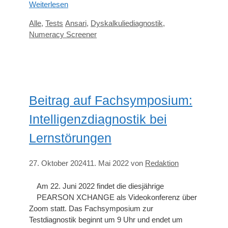
Weiterlesen
Kategorien
Schlagwörter
Alle
,
Tests
Ansari
,
Dyskalkuliediagnostik
,
Numeracy Screener
Beitrag auf Fachsymposium:
Intelligenzdiagnostik bei
Lernstörungen
27. Oktober 2024
11. Mai 2022
von
Redaktion
Am 22. Juni 2022 findet die diesjährige
PEARSON XCHANGE als Videokonferenz über
Zoom statt. Das Fachsymposium zur
Testdiagnostik beginnt um 9 Uhr und endet um