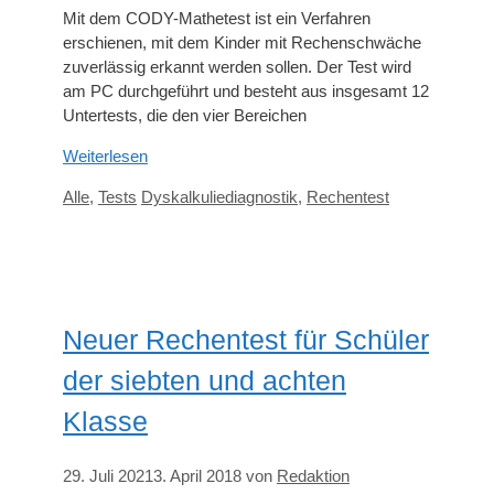
Mit dem CODY-Mathetest ist ein Verfahren
erschienen, mit dem Kinder mit Rechenschwäche
zuverlässig erkannt werden sollen. Der Test wird
am PC durchgeführt und besteht aus insgesamt 12
Untertests, die den vier Bereichen
Weiterlesen
Kategorien
Schlagwörter
Alle
,
Tests
Dyskalkuliediagnostik
,
Rechentest
Neuer Rechentest für Schüler
der siebten und achten
Klasse
29. Juli 2021
3. April 2018
von
Redaktion