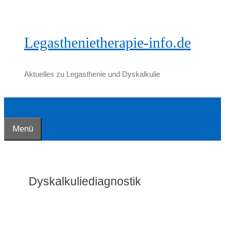
Zum
Inhalt
springen
Legasthenietherapie-info.de
Aktuelles zu Legasthenie und Dyskalkulie
Menü
Dyskalkuliediagnostik