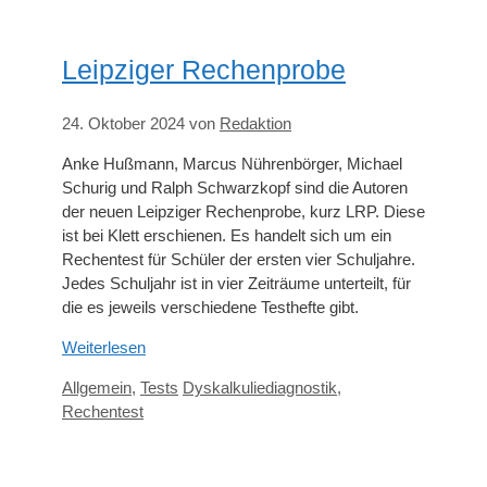
Leipziger Rechenprobe
24. Oktober 2024
von
Redaktion
Anke Hußmann, Marcus Nührenbörger, Michael
Schurig und Ralph Schwarzkopf sind die Autoren
der neuen Leipziger Rechenprobe, kurz LRP. Diese
ist bei Klett erschienen. Es handelt sich um ein
Rechentest für Schüler der ersten vier Schuljahre.
Jedes Schuljahr ist in vier Zeiträume unterteilt, für
die es jeweils verschiedene Testhefte gibt.
Weiterlesen
Kategorien
Schlagwörter
Allgemein
,
Tests
Dyskalkuliediagnostik
,
Rechentest