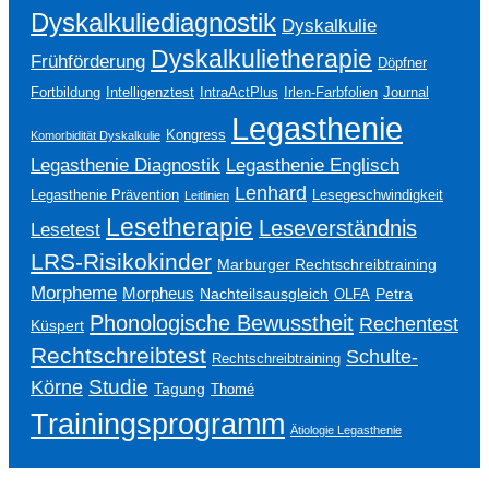
Dyskalkuliediagnostik
Dyskalkulie
Dyskalkulietherapie
Frühförderung
Döpfner
Fortbildung
Intelligenztest
IntraActPlus
Irlen-Farbfolien
Journal
Legasthenie
Kongress
Komorbidität Dyskalkulie
Legasthenie Englisch
Legasthenie Diagnostik
Lenhard
Legasthenie Prävention
Lesegeschwindigkeit
Leitlinien
Lesetherapie
Leseverständnis
Lesetest
LRS-Risikokinder
Marburger Rechtschreibtraining
Morpheme
Morpheus
Nachteilsausgleich
Petra
OLFA
Phonologische Bewusstheit
Rechentest
Küspert
Rechtschreibtest
Schulte-
Rechtschreibtraining
Studie
Körne
Tagung
Thomé
Trainingsprogramm
Ätiologie Legasthenie