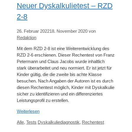
Neuer Dyskalkulietest – RZD
2-8
26. Februar 2022
18. November 2020
von
Redaktion
Mit dem RZD 2-8 ist eine Weiterentwicklung des
RZD 2-6 erschienen. Dieser Rechentest von Franz
Petermann und Claus Jacobs wurde inhaltlich
stark überarbeitet und neu normiert. Er ist jetzt für
Kinder gültig, die die zweite bis achte Klasse
besuchen. Nach Angaben der Autoren ist es durch
diesen Rechentest möglich, Kinder mit Dyskalkulie
sicher zu identifizieren und ein differenziertes
Leistungsprofil zu erstellen.
Weiterlesen
Kategorien
Schlagwörter
Alle
,
Tests
Dyskalkuliediagnostik
,
Rechentest