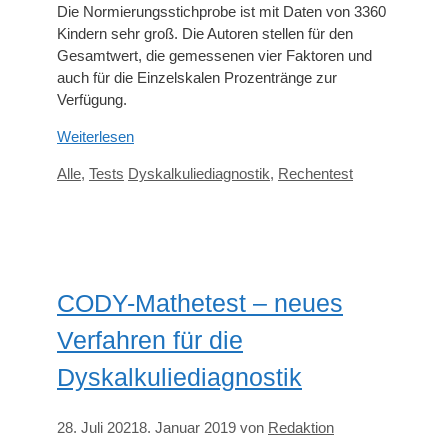
Die Normierungsstichprobe ist mit Daten von 3360
Kindern sehr groß. Die Autoren stellen für den
Gesamtwert, die gemessenen vier Faktoren und
auch für die Einzelskalen Prozentränge zur
Verfügung.
Weiterlesen
Kategorien
Schlagwörter
Alle
,
Tests
Dyskalkuliediagnostik
,
Rechentest
CODY-Mathetest – neues
Verfahren für die
Dyskalkuliediagnostik
28. Juli 2021
8. Januar 2019
von
Redaktion