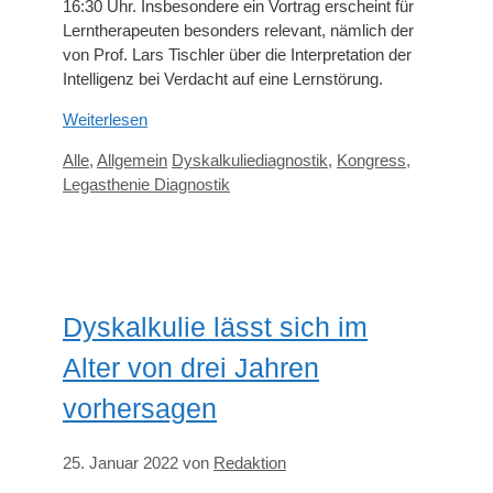
16:30 Uhr. Insbesondere ein Vortrag erscheint für
Lerntherapeuten besonders relevant, nämlich der
von Prof. Lars Tischler über die Interpretation der
Intelligenz bei Verdacht auf eine Lernstörung.
Weiterlesen
Kategorien
Schlagwörter
Alle
,
Allgemein
Dyskalkuliediagnostik
,
Kongress
,
Legasthenie Diagnostik
Dyskalkulie lässt sich im
Alter von drei Jahren
vorhersagen
25. Januar 2022
von
Redaktion