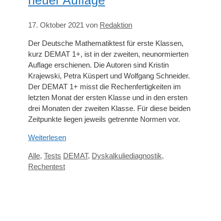
neuer Auflage
17. Oktober 2021
von
Redaktion
Der Deutsche Mathematiktest für erste Klassen,
kurz DEMAT 1+, ist in der zweiten, neunormierten
Auflage erschienen. Die Autoren sind Kristin
Krajewski, Petra Küspert und Wolfgang Schneider.
Der DEMAT 1+ misst die Rechenfertigkeiten im
letzten Monat der ersten Klasse und in den ersten
drei Monaten der zweiten Klasse. Für diese beiden
Zeitpunkte liegen jeweils getrennte Normen vor.
Weiterlesen
Kategorien
Schlagwörter
Alle
,
Tests
DEMAT
,
Dyskalkuliediagnostik
,
Rechentest