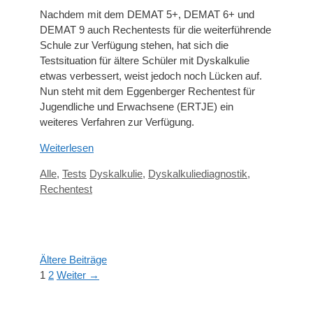
Nachdem mit dem DEMAT 5+, DEMAT 6+ und
DEMAT 9 auch Rechentests für die weiterführende
Schule zur Verfügung stehen, hat sich die
Testsituation für ältere Schüler mit Dyskalkulie
etwas verbessert, weist jedoch noch Lücken auf.
Nun steht mit dem Eggenberger Rechentest für
Jugendliche und Erwachsene (ERTJE) ein
weiteres Verfahren zur Verfügung.
Weiterlesen
Kategorien
Schlagwörter
Alle
,
Tests
Dyskalkulie
,
Dyskalkuliediagnostik
,
Rechentest
Ältere Beiträge
Seite
Seite
1
2
Weiter
→