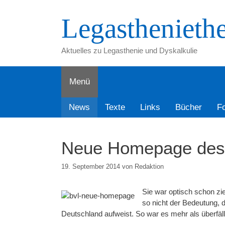
Zum
Inhalt
Legastheniethe
springen
Aktuelles zu Legasthenie und Dyskalkulie
Menü
News
Texte
Links
Bücher
Fo
Neue Homepage des
19. September 2014
von
Redaktion
Sie war optisch schon z
so nicht der Bedeutung, 
Deutschland aufweist. So war es mehr als überfäll