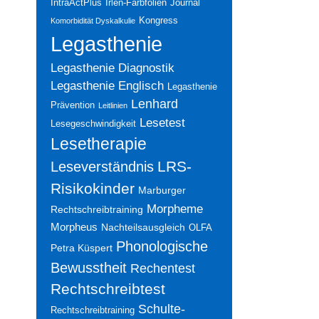
IntraActPlus
Irlen-Farbfolien
Journal
Kongress
Komorbidität Dyskalkulie
Legasthenie
Legasthenie Diagnostik
Legasthenie Englisch
Legasthenie
Lenhard
Prävention
Leitlinien
Lesetest
Lesegeschwindigkeit
Lesetherapie
LRS-
Leseverständnis
Risikokinder
Marburger
Morpheme
Rechtschreibtraining
Morpheus
Nachteilsausgleich
OLFA
Phonologische
Petra Küspert
Bewusstheit
Rechentest
Rechtschreibtest
Schulte-
Rechtschreibtraining