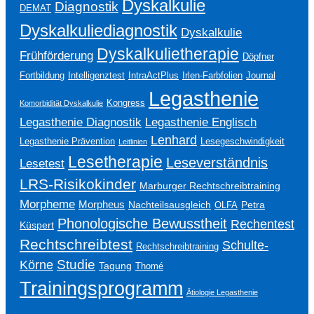
Dyskalkulie
Diagnostik
DEMAT
Dyskalkuliediagnostik
Dyskalkulie
Dyskalkulietherapie
Frühförderung
Döpfner
Fortbildung
Intelligenztest
IntraActPlus
Irlen-Farbfolien
Journal
Legasthenie
Kongress
Komorbidität Dyskalkulie
Legasthenie Englisch
Legasthenie Diagnostik
Lenhard
Legasthenie Prävention
Lesegeschwindigkeit
Leitlinien
Lesetherapie
Leseverständnis
Lesetest
LRS-Risikokinder
Marburger Rechtschreibtraining
Morpheme
Morpheus
Nachteilsausgleich
Petra
OLFA
Phonologische Bewusstheit
Rechentest
Küspert
Rechtschreibtest
Schulte-
Rechtschreibtraining
Studie
Körne
Tagung
Thomé
Trainingsprogramm
Ätiologie Legasthenie