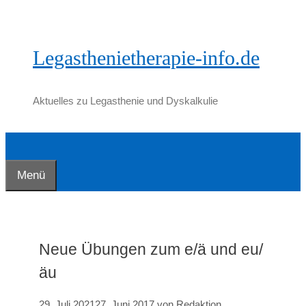
Zum
Inhalt
springen
Legasthenietherapie-info.de
Aktuelles zu Legasthenie und Dyskalkulie
Menü
Neue Übungen zum e/ä und eu/
äu
29. Juli 2021
27. Juni 2017
von
Redaktion