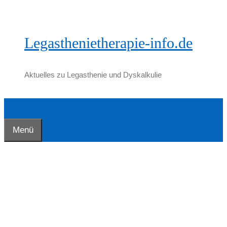
Zum
Inhalt
springen
Legasthenietherapie-info.de
Aktuelles zu Legasthenie und Dyskalkulie
Menü