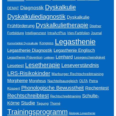
Dyskalkulie
Diagnostik
DEMAT
Dyskalkuliediagnostik
Dyskalkulie
Dyskalkulietherapie
Frühförderung
Döpfner
Fortbildung
Intelligenztest
IntraActPlus
Irlen-Farbfolien
Journal
Legasthenie
Kongress
Komorbidität Dyskalkulie
Legasthenie Englisch
Legasthenie Diagnostik
Lenhard
Legasthenie Prävention
Lesegeschwindigkeit
Leitlinien
Lesetherapie
Leseverständnis
Lesetest
LRS-Risikokinder
Marburger Rechtschreibtraining
Morpheme
Morpheus
Nachteilsausgleich
Petra
OLFA
Phonologische Bewusstheit
Rechentest
Küspert
Rechtschreibtest
Schulte-
Rechtschreibtraining
Studie
Körne
Tagung
Thomé
Trainingsprogramm
Ätiologie Legasthenie