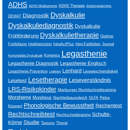
ADHS
ADHS Therapie
ADHS Medikamente
Arbeitsgedächtnis
Dyskalkulie
Diagnostik
DEMAT
Dyskalkuliediagnostik
Dyskalkulie
Dyskalkulietherapie
Frühförderung
Döpfner
Fortbildung
Intelligenztest
IntraActPlus
Irlen-Farbfolien
Journal
Legasthenie
Kongress
Komorbidität Dyskalkulie
Legasthenie Englisch
Legasthenie Diagnostik
Lenhard
Legasthenie Prävention
Lesegeschwindigkeit
Leitlinien
Lesetherapie
Leseverständnis
Lesetest
LRS-Risikokinder
Marburger Rechtschreibtraining
Morpheme
Morpheus
Nachteilsausgleich
Petra
OLFA
Phonologische Bewusstheit
Rechentest
Küspert
Rechtschreibtest
Schulte-
Rechtschreibtraining
Studie
Körne
Tagung
Thomé