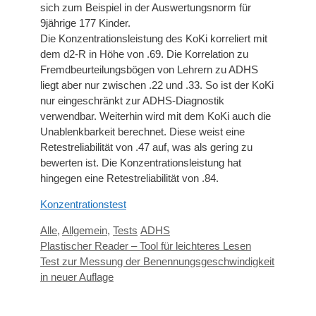
sich zum Beispiel in der Auswertungsnorm für
9jährige 177 Kinder.
Die Konzentrationsleistung des KoKi korreliert mit
dem d2-R in Höhe von .69. Die Korrelation zu
Fremdbeurteilungsbögen von Lehrern zu ADHS
liegt aber nur zwischen .22 und .33. So ist der KoKi
nur eingeschränkt zur ADHS-Diagnostik
verwendbar. Weiterhin wird mit dem KoKi auch die
Unablenkbarkeit berechnet. Diese weist eine
Retestreliabilität von .47 auf, was als gering zu
bewerten ist. Die Konzentrationsleistung hat
hingegen eine Retestreliabilität von .84.
Konzentrationstest
Kategorien
Schlagwörter
Alle
,
Allgemein
,
Tests
ADHS
Plastischer Reader – Tool für leichteres Lesen
Test zur Messung der Benennungsgeschwindigkeit
in neuer Auflage