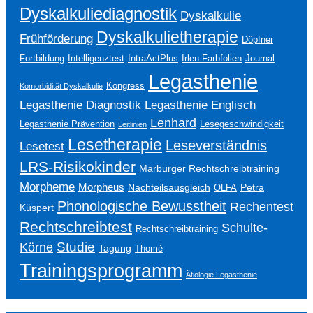
Dyskalkuliediagnostik
Dyskalkulie
Dyskalkulietherapie
Frühförderung
Döpfner
Fortbildung
Intelligenztest
IntraActPlus
Irlen-Farbfolien
Journal
Legasthenie
Kongress
Komorbidität Dyskalkulie
Legasthenie Englisch
Legasthenie Diagnostik
Lenhard
Legasthenie Prävention
Lesegeschwindigkeit
Leitlinien
Lesetherapie
Leseverständnis
Lesetest
LRS-Risikokinder
Marburger Rechtschreibtraining
Morpheme
Morpheus
Nachteilsausgleich
Petra
OLFA
Phonologische Bewusstheit
Rechentest
Küspert
Rechtschreibtest
Schulte-
Rechtschreibtraining
Studie
Körne
Tagung
Thomé
Trainingsprogramm
Ätiologie Legasthenie