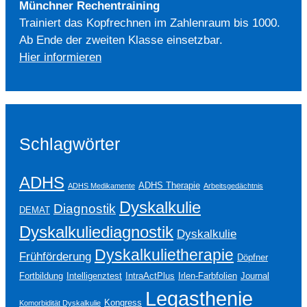
Münchner Rechentraining
Trainiert das Kopfrechnen im Zahlenraum bis 1000.
Ab Ende der zweiten Klasse einsetzbar.
Hier informieren
Schlagwörter
ADHS
ADHS Therapie
ADHS Medikamente
Arbeitsgedächtnis
Dyskalkulie
Diagnostik
DEMAT
Dyskalkuliediagnostik
Dyskalkulie
Dyskalkulietherapie
Frühförderung
Döpfner
Fortbildung
Intelligenztest
IntraActPlus
Irlen-Farbfolien
Journal
Legasthenie
Kongress
Komorbidität Dyskalkulie