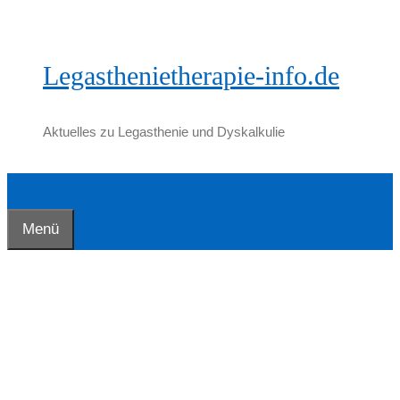
Zum
Inhalt
springen
Legasthenietherapie-info.de
Aktuelles zu Legasthenie und Dyskalkulie
Menü