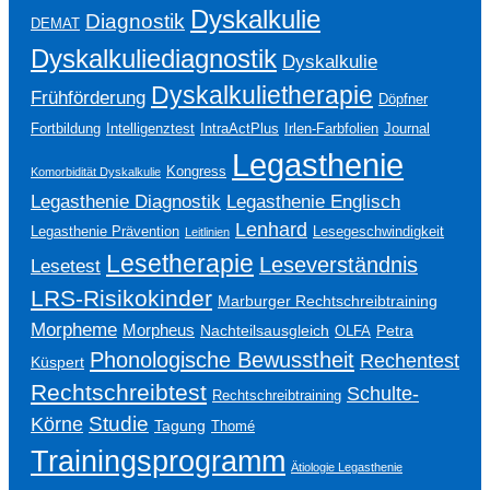
Dyskalkulie
Diagnostik
DEMAT
Dyskalkuliediagnostik
Dyskalkulie
Dyskalkulietherapie
Frühförderung
Döpfner
Fortbildung
Intelligenztest
IntraActPlus
Irlen-Farbfolien
Journal
Legasthenie
Kongress
Komorbidität Dyskalkulie
Legasthenie Englisch
Legasthenie Diagnostik
Lenhard
Legasthenie Prävention
Lesegeschwindigkeit
Leitlinien
Lesetherapie
Leseverständnis
Lesetest
LRS-Risikokinder
Marburger Rechtschreibtraining
Morpheme
Morpheus
Nachteilsausgleich
Petra
OLFA
Phonologische Bewusstheit
Rechentest
Küspert
Rechtschreibtest
Schulte-
Rechtschreibtraining
Studie
Körne
Tagung
Thomé
Trainingsprogramm
Ätiologie Legasthenie