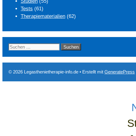
Studien
(55)
Tests
(61)
Therapiematerialien
(62)
Suchen
nach:
© 2026 Legasthenietherapie-info.de
• Erstellt mit
GeneratePress
S