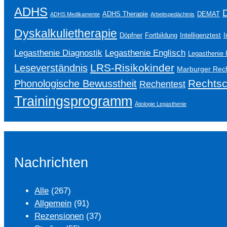
ADHS
ADHS Therapie
DEMAT
ADHS Medikamente
Arbeitsgedächtnis
Dyskalkulietherapie
Döpfner
Fortbildung
Intelligenztest
I
Legasthenie Englisch
Legasthenie Diagnostik
Legasthenie 
LRS-Risikokinder
Leseverständnis
Marburger Rech
Rechtsc
Phonologische Bewusstheit
Rechentest
Trainingsprogramm
Ätiologie Legasthenie
Nachrichten
Alle
(267)
Allgemein
(91)
Rezensionen
(37)