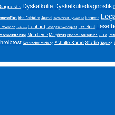
Dyskalkulie
Dyskalkuliediagnostik
Diagnostik
Leg
ntraActPlus
Irlen-Farbfolien
Journal
Kongress
Komorbidität Dyskalkulie
Leseth
Lenhard
Lesetest
Prävention
Lesegeschwindigkeit
Leitlinien
Morpheme
Morpheus
tschreibtraining
Nachteilsausgleich
Pet
OLFA
hreibtest
Studie
Schulte-Körne
Tagung
Rechtschreibtraining