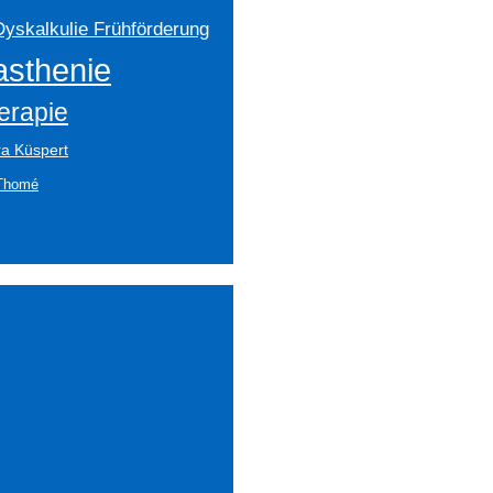
Dyskalkulie Frühförderung
asthenie
erapie
ra Küspert
Thomé