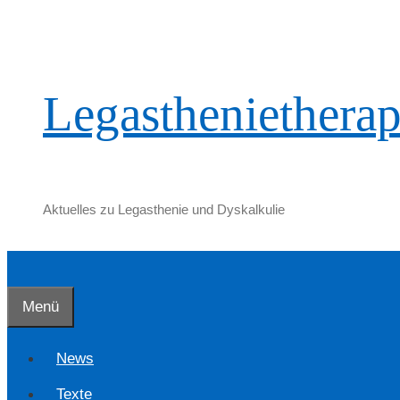
Zum
Inhalt
springen
Legasthenietherap
Aktuelles zu Legasthenie und Dyskalkulie
Menü
News
Texte